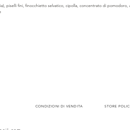
), piselli fini, finocchietto selvatico, cipolla, concentrato di pomodoro,
e
CONDIZIONI DI VENDITA
STORE POLIC
mail.com