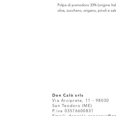
Polpa di pomodoro 33% (origine Italia
oliva, zucchero, origano, pinoli e sal
Don Calò srls
Via Arciprete, 11 - 98030
San Teodoro (ME)
P.iva 03576600831
Email:
doncalo.conserve@g