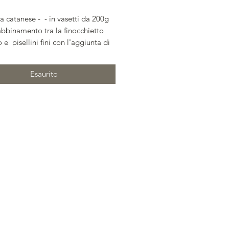
a catanese - - in vasetti da 200g
abbinamento tra la finocchietto
o e pisellini fini con l'aggiunta di
 salate e uva passa, tutto in olio
gine di oliva. Pronto per la vostra
Esaurito