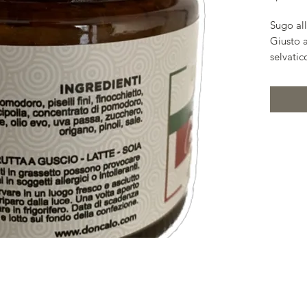
Sugo all
Giusto 
selvatic
acciughe
extraver
pasta.